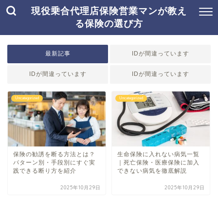
現役乗合代理店保険営業マンが教え
る保険の選び方
最新記事
IDが間違っています
IDが間違っています
IDが間違っています
Uncategorized
Uncategorized
保険の勧誘を断る方法とは？
生命保険に入れない病気一覧
パターン別・手段別にすぐ実
｜死亡保険・医療保険に加入
践できる断り方を紹介
できない病気を徹底解説
2025年10月29日
2025年10月29日